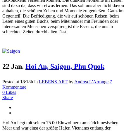
rückblickend verstehen können. Die dunklen Momente im Leben
sind dazu da, dass wir etwas lernen. Das soll uns aber nicht davon
abhalten, die schönen Zeiten und Momente zu genießen. Ganz im
Gegenteil! Die Befriedigung, die wir auf schönen Reisen, beim
Lesen eines guten Buchs, beim Miteinander mit Freunden oder
interessanten Menschen verspüren, ist die Essenz, die uns in
schlechten Zeiten durchhalten lässt.
22 Jan.
Hoi An, Saigon, Phu Quok
Posted at 18:18h
in
LEBENS.ART
by
Andrea L'Arronge
7
Kommentare
0
Likes
Share
Hoi An liegt mit seinen 75.00 Einwohnern am südchinesischen
Meer und war einst der größte Hafen Vietnams entlang der